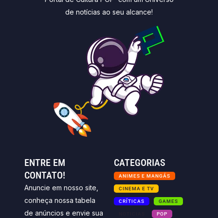
de notícias ao seu alcance!
ENTRE EM
CATEGORIAS
CONTATO!
ANIMES E MANGÁS
Anuncie em nosso site,
CINEMA E TV
conheça nossa tabela
CRÍTICAS
GAMES
de anúncios e envie sua
NOTICIAS
POP