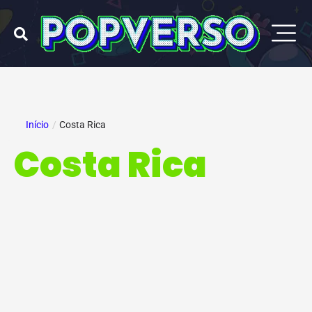
Ir
para
o
conteúdo
Início
/
Costa Rica
Costa Rica